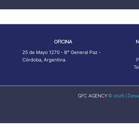
Ir
al
contenido
OFICINA
N
25 de Mayo 1270 - B° General Paz -
Córdoba, Argentina.
P
Té
GFC AGENCY
© 2026 | Desa