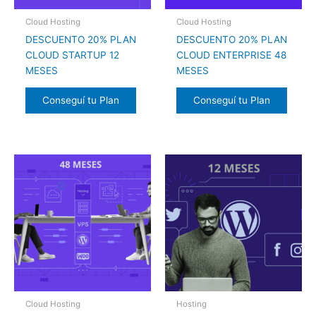
Cloud Hosting
Cloud Hosting
DESCUENTO 20% PLAN
DESCUENTO 20% PLAN
CLOUD STARTUP 12
CLOUD ENTERPRISE 48
MESES
MESES
Conseguí tu Plan
Conseguí tu Plan
Cloud Hosting
Hosting